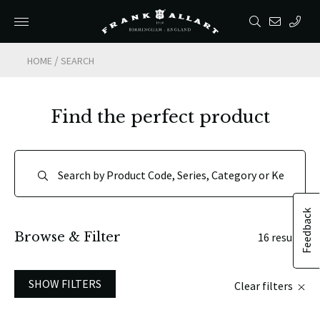
/
HOME
SEARCH
Find the perfect product
Feedback
Browse & Filter
16 results
SHOW FILTERS
Clear filters