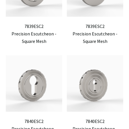
7839ESC2
7839ESC2
Precision Escutcheon -
Precision Escutcheon -
Square Mesh
Square Mesh
7840ESC2
7840ESC2
Precision Escutcheon -
Precision Escutcheon -