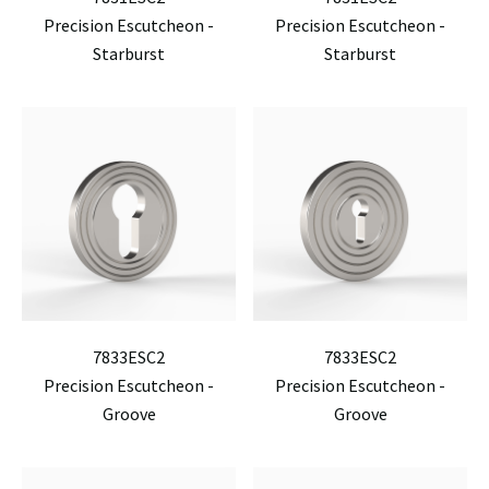
Precision Escutcheon -
Precision Escutcheon -
Starburst
Starburst
7833ESC2
7833ESC2
Precision Escutcheon -
Precision Escutcheon -
Groove
Groove