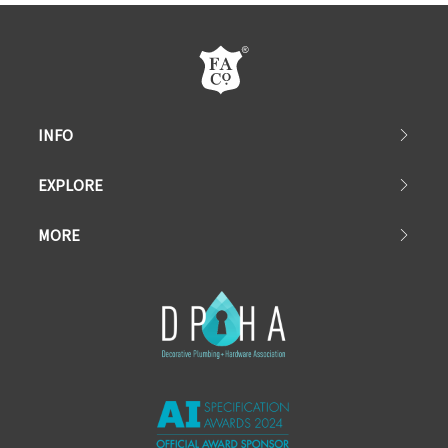
INFO
EXPLORE
MORE