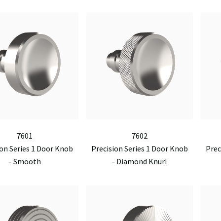
7601
7602
ion Series 1 Door Knob
Precision Series 1 Door Knob
Prec
- Smooth
- Diamond Knurl