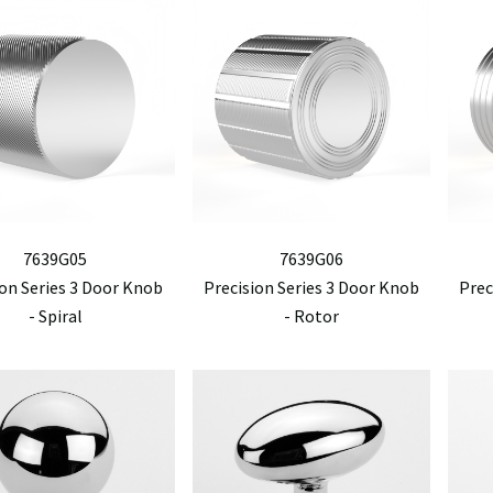
7639G05
7639G06
ion Series 3 Door Knob
Precision Series 3 Door Knob
Prec
- Spiral
- Rotor