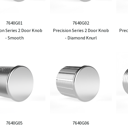
7640G01
7640G02
ion Series 2 Door Knob
Precision Series 2 Door Knob
Prec
- Smooth
- Diamond Knurl
7640G05
7640G06