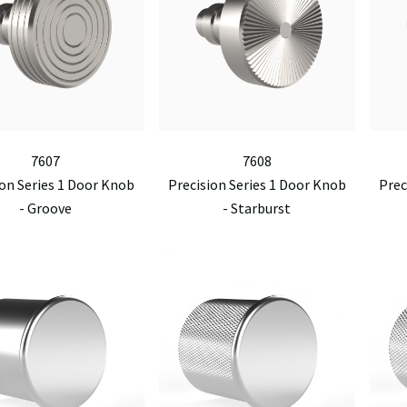
7607
7608
ion Series 1 Door Knob
Precision Series 1 Door Knob
Prec
- Groove
- Starburst