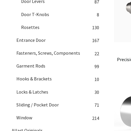
Door Levers
87
Door T-Knobs
8
Rosettes
130
Entrance Door
167
Fasteners, Screws, Components
22
Precis
Garment Rods
99
Hooks & Brackets
10
Locks & Latches
30
Sliding / Pocket Door
71
Window
214
Allart Originals