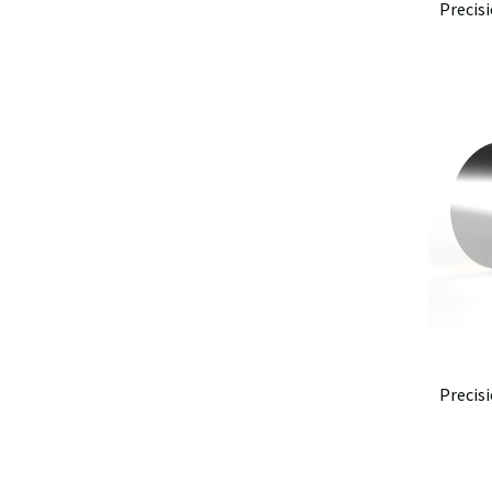
Precis
Precis